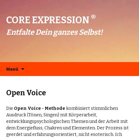
®
CORE EXPRESSION
Entfalte Dein ganzes Selbst!
Zum
Menü
Inhalt
springen
Open Voice
Die
Open Voice - Methode
kombiniert stimmlichen
Ausdruck (Tönen, Singen) mit Körperarbeit,
entwicklungspsychologischen Themen und der Arbeit mit
dem Energiefluss, Chakren und Elementen. Der Prozess ist
geerdet und erfahrungsorientiert, nicht esoterisch. Ich